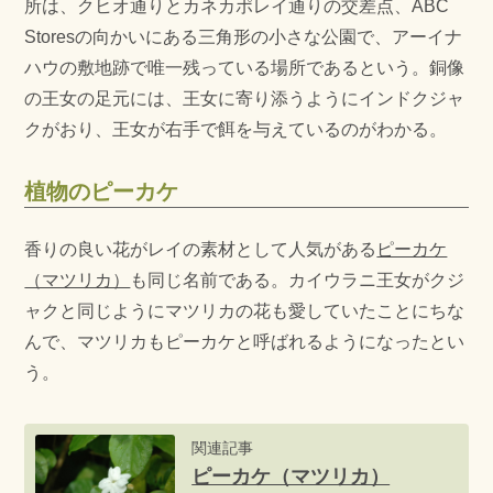
所は、クヒオ通りとカネカポレイ通りの交差点、ABC
Storesの向かいにある三角形の小さな公園で、アーイナ
ハウの敷地跡で唯一残っている場所であるという。銅像
の王女の足元には、王女に寄り添うようにインドクジャ
クがおり、王女が右手で餌を与えているのがわかる。
植物のピーカケ
香りの良い花がレイの素材として人気がある
ピーカケ
（マツリカ）
も同じ名前である。カイウラニ王女がクジ
ャクと同じようにマツリカの花も愛していたことにちな
んで、マツリカもピーカケと呼ばれるようになったとい
う。
関連記事
ピーカケ（マツリカ）