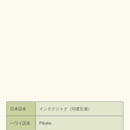
日本語名
インドクジャク（印度孔雀）
ハワイ語名
Pīkake