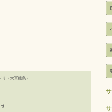
ドリ（大軍艦鳥）
サ
ird
サ