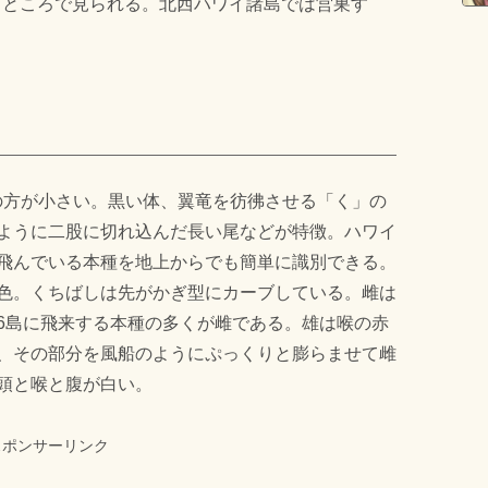
るところで見られる。北西ハワイ諸島では営巣す
り雄の方が小さい。黒い体、翼竜を彷彿させる「く」の
ように二股に切れ込んだ長い尾などが特徴。ハワイ
飛んでいる本種を地上からでも簡単に識別できる。
色。くちばしは先がかぎ型にカーブしている。雌は
6島に飛来する本種の多くが雌である。雄は喉の赤
、その部分を風船のようにぷっくりと膨らませて雌
頭と喉と腹が白い。
スポンサーリンク