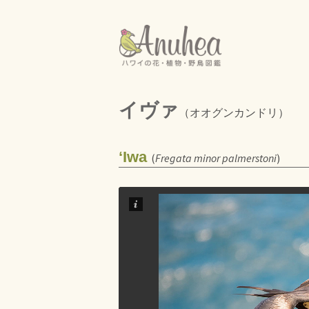
イヴァ
（オオグンカンドリ）
ʻIwa
(
Fregata minor palmerstoni
)