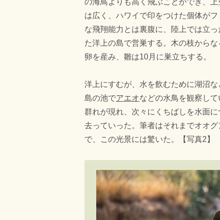
の海鳥よりも高く飛ぶことができ、上
は広く、ハワイで印をつけた個体がフ
な飛翔能力とは裏腹に、陸上では立っ
た洋上の島で営巣する。木の枝からな
卵を産み、雛は10月に巣立ちする。
洋上にすむが、水を飲むために湖沼な
島の池で
アエオ
などの水鳥を観察して
群れが現れ、次々にくちばしを水面に
去っていった。筆者はそれまでオオグ
で、この光景には驚いた。【写真2】