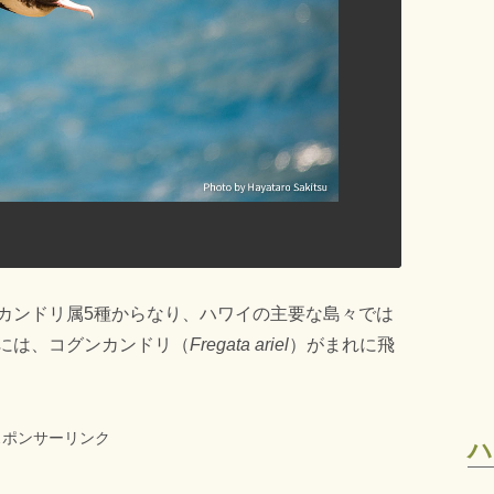
カンドリ属5種からなり、ハワイの主要な島々では
には、コグンカンドリ（
Fregata ariel
）がまれに飛
スポンサーリンク
ハ