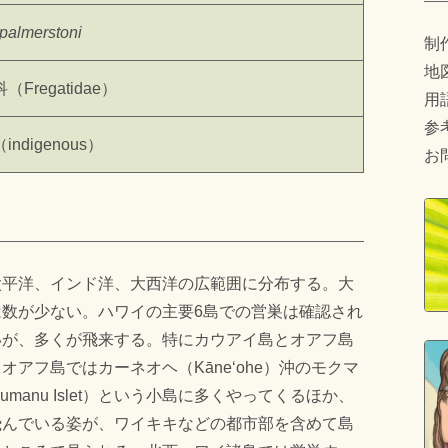
 palmerstoni
制
地
Fregatidae）
用
参
digenous）
お
太平洋、インド洋、大西洋の広範囲に分布する。大
は数が少ない。ハワイの主要6島での営巣は確認され
いが、多くが飛来する。特にカウアイ島とオアフ島
オアフ島ではカーネオヘ（Kāneʻohe）沖のモクマ
kumanu Islet）という小島に多くやってくるほか、
飛んでいる姿が、ワイキキなどの都市部を含めて島