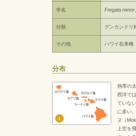
学名
Fregata minor
分類
グンカンドリ科（
その他
ハワイ在来種（in
分布
熱帯の
西洋で
ていな
に多い。
I
ヌ（Mo
上空を