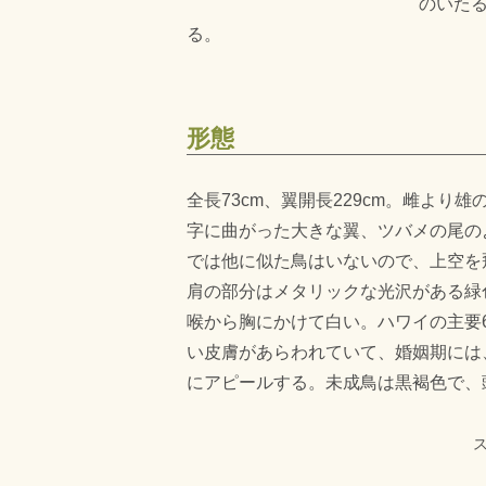
のいた
る。
形態
全長73cm、翼開長229cm。雌よ
字に曲がった大きな翼、ツバメの尾の
では他に似た鳥はいないので、上空を
肩の部分はメタリックな光沢がある緑
喉から胸にかけて白い。ハワイの主要
い皮膚があらわれていて、婚姻期には
にアピールする。未成鳥は黒褐色で、