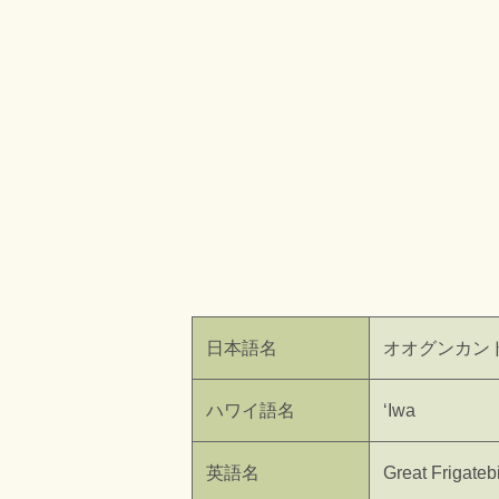
日本語名
オオグンカン
ハワイ語名
ʻIwa
英語名
Great Frigateb